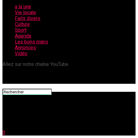
a la une
Vie locale
Faits divers
Culture
Sport
Agenda
Les bons plans
Annonces
Vidéo
Allez sur notre chaîne YouTube
0