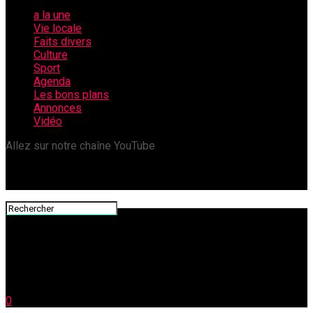
a la une
Vie locale
Faits divers
Culture
Sport
Agenda
Les bons plans
Annonces
Vidéo
Allez sur notre chaîne YouTube
0