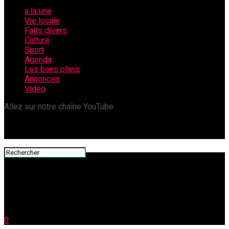
a la une
Vie locale
Faits divers
Culture
Sport
Agenda
Les bons plans
Annonces
Vidéo
Allez sur notre chaîne YouTube
0