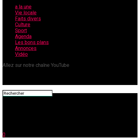
a la une
Vie locale
Faits divers
Culture
Sport
Agenda
Les bons plans
Annonces
Vidéo
Allez sur notre chaîne YouTube
0