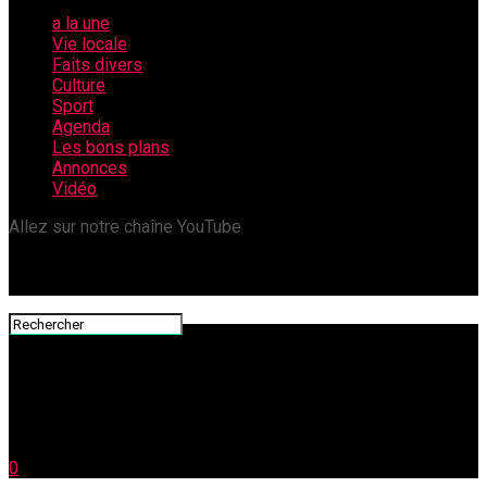
a la une
Vie locale
Faits divers
Culture
Sport
Agenda
Les bons plans
Annonces
Vidéo
Allez sur notre chaîne YouTube
0