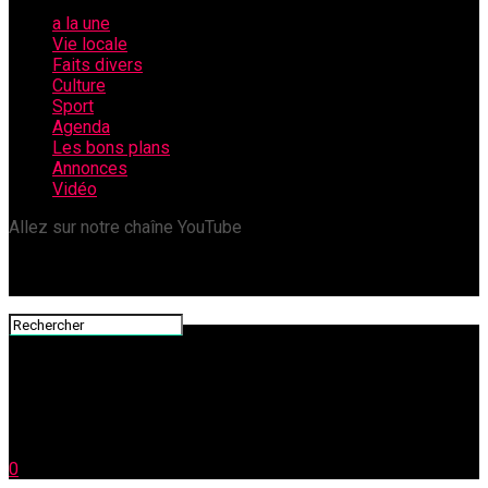
a la une
Vie locale
Faits divers
Culture
Sport
Agenda
Les bons plans
Annonces
Vidéo
Allez sur notre chaîne YouTube
0