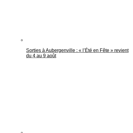
Sorties à Aubergenville : « l’Été en Fête » revient
du 4 au 9 août