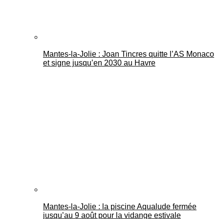
Mantes-la-Jolie : Joan Tincres quitte l’AS Monaco
et signe jusqu’en 2030 au Havre
Mantes-la-Jolie : la piscine Aqualude fermée
jusqu’au 9 août pour la vidange estivale