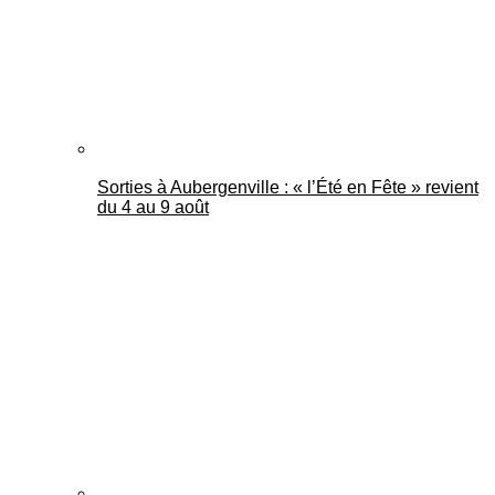
Sorties à Aubergenville : « l’Été en Fête » revient
du 4 au 9 août