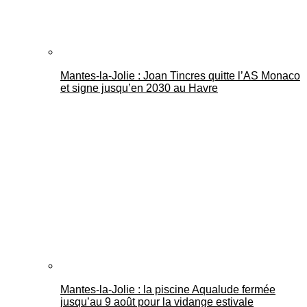
Mantes-la-Jolie : Joan Tincres quitte l’AS Monaco
et signe jusqu’en 2030 au Havre
Mantes-la-Jolie : la piscine Aqualude fermée
jusqu’au 9 août pour la vidange estivale