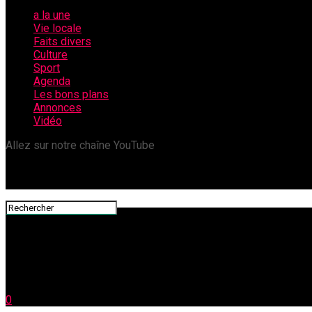
a la une
Vie locale
Faits divers
Culture
Sport
Agenda
Les bons plans
Annonces
Vidéo
Allez sur notre chaîne YouTube
0