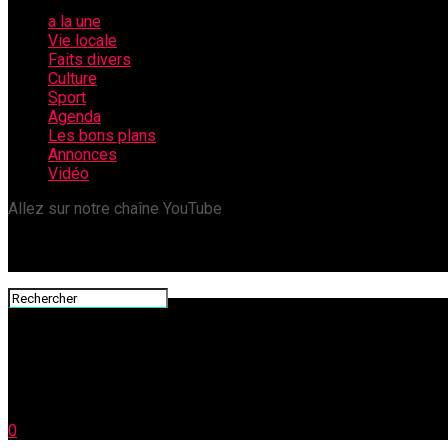
a la une
Vie locale
Faits divers
Culture
Sport
Agenda
Les bons plans
Annonces
Vidéo
Allez sur notre chaîne YouTube
0