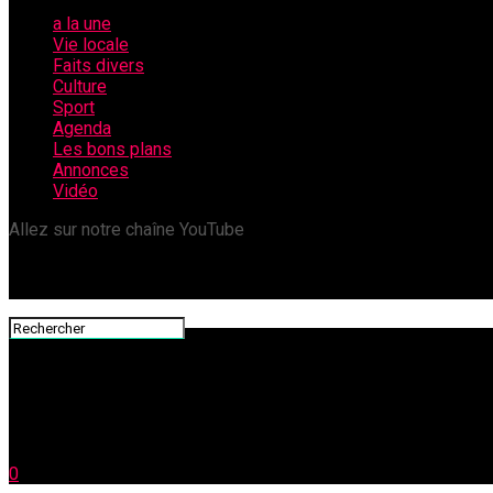
a la une
Vie locale
Faits divers
Culture
Sport
Agenda
Les bons plans
Annonces
Vidéo
Allez sur notre chaîne YouTube
0