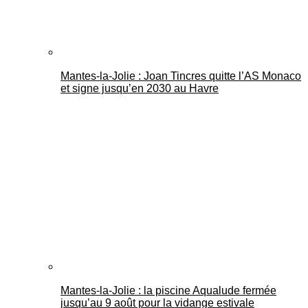
Mantes-la-Jolie : Joan Tincres quitte l’AS Monaco
et signe jusqu’en 2030 au Havre
Mantes-la-Jolie : la piscine Aqualude fermée
jusqu’au 9 août pour la vidange estivale