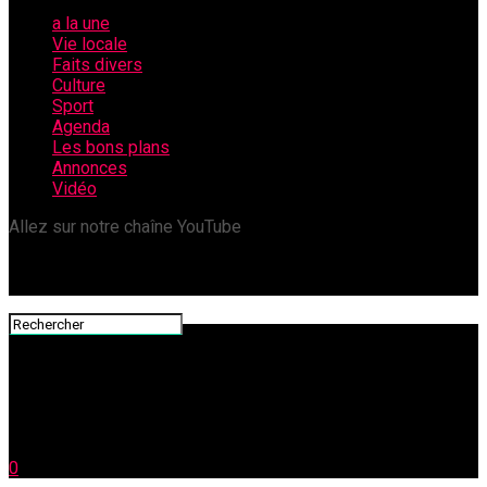
a la une
Vie locale
Faits divers
Culture
Sport
Agenda
Les bons plans
Annonces
Vidéo
Allez sur notre chaîne YouTube
0