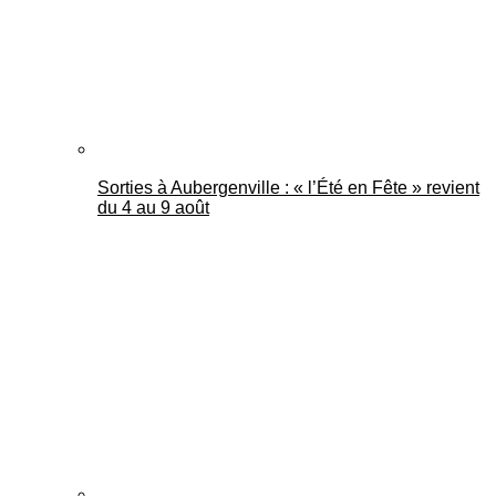
Sorties à Aubergenville : « l’Été en Fête » revient
du 4 au 9 août