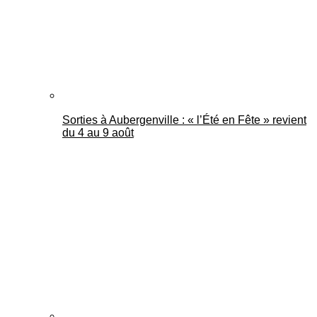
Sorties à Aubergenville : « l’Été en Fête » revient
du 4 au 9 août