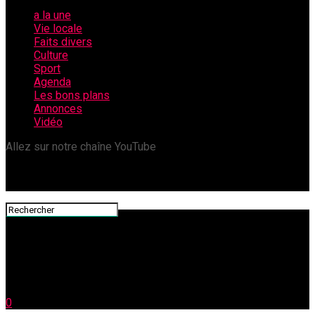
a la une
Vie locale
Faits divers
Culture
Sport
Agenda
Les bons plans
Annonces
Vidéo
Allez sur notre chaîne YouTube
0