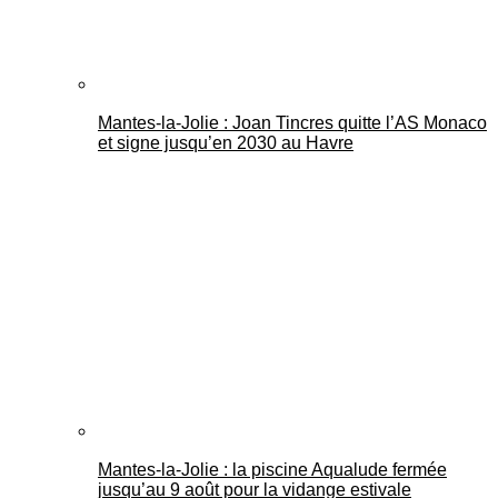
Mantes-la-Jolie : Joan Tincres quitte l’AS Monaco
et signe jusqu’en 2030 au Havre
Mantes-la-Jolie : la piscine Aqualude fermée
jusqu’au 9 août pour la vidange estivale