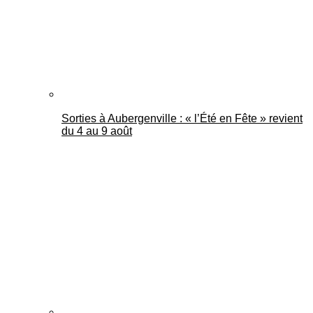
Sorties à Aubergenville : « l’Été en Fête » revient
du 4 au 9 août