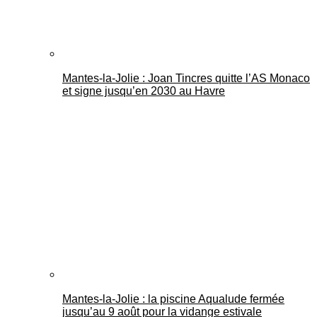
Mantes-la-Jolie : Joan Tincres quitte l’AS Monaco
et signe jusqu’en 2030 au Havre
Mantes-la-Jolie : la piscine Aqualude fermée
jusqu’au 9 août pour la vidange estivale