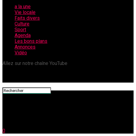
a la une
Vie locale
Faits divers
Culture
Sport
Agenda
Les bons plans
Annonces
Vidéo
Allez sur notre chaîne YouTube
0