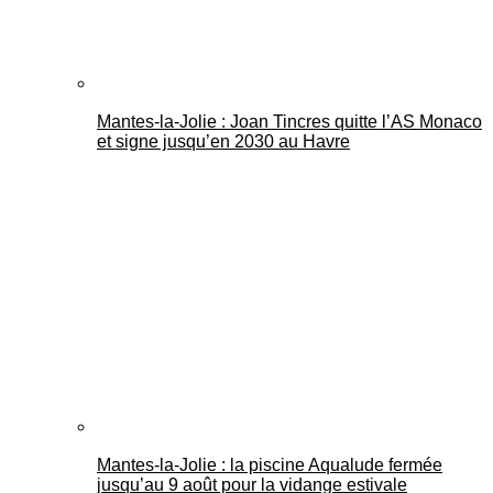
Mantes-la-Jolie : Joan Tincres quitte l’AS Monaco
et signe jusqu’en 2030 au Havre
Mantes-la-Jolie : la piscine Aqualude fermée
jusqu’au 9 août pour la vidange estivale