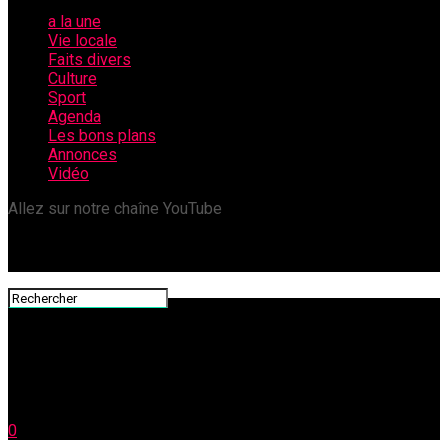
a la une
Vie locale
Faits divers
Culture
Sport
Agenda
Les bons plans
Annonces
Vidéo
Allez sur notre chaîne YouTube
0