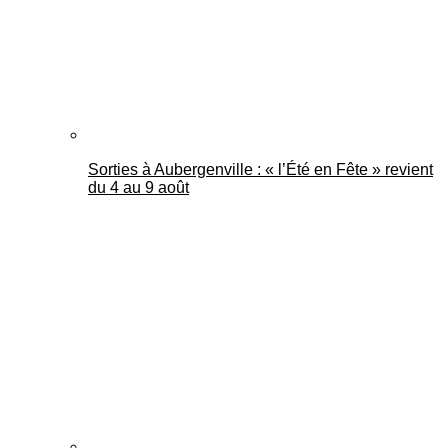
Sorties à Aubergenville : « l’Été en Fête » revient
du 4 au 9 août