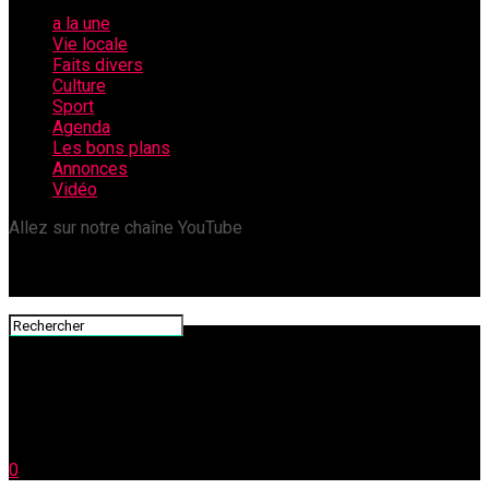
a la une
Vie locale
Faits divers
Culture
Sport
Agenda
Les bons plans
Annonces
Vidéo
Allez sur notre chaîne YouTube
0