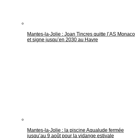
Mantes-la-Jolie : Joan Tincres quitte l’AS Monaco
et signe jusqu’en 2030 au Havre
Mantes-la-Jolie : la piscine Aqualude fermée
jusqu’au 9 août pour la vidange estivale