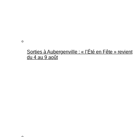
Sorties à Aubergenville : « l’Été en Fête » revient
du 4 au 9 août