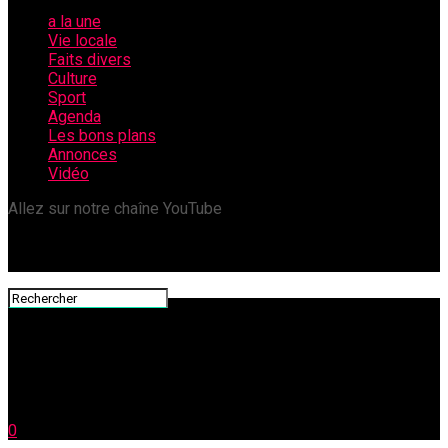
a la une
Vie locale
Faits divers
Culture
Sport
Agenda
Les bons plans
Annonces
Vidéo
Allez sur notre chaîne YouTube
0