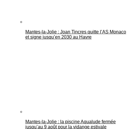
Mantes-la-Jolie : Joan Tincres quitte l’AS Monaco
et signe jusqu’en 2030 au Havre
Mantes-la-Jolie : la piscine Aqualude fermée
jusqu’au 9 août pour la vidange estivale