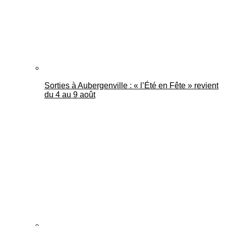
Sorties à Aubergenville : « l’Été en Fête » revient
du 4 au 9 août