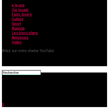
a la une
Vie locale
Faits divers
Culture
Sport
Agenda
Les bons plans
Annonces
Vidéo
Allez sur notre chaîne YouTube
0