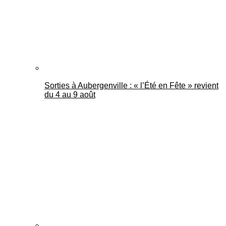
Sorties à Aubergenville : « l’Été en Fête » revient
du 4 au 9 août