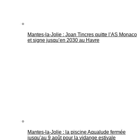
Mantes-la-Jolie : Joan Tincres quitte l’AS Monaco
et signe jusqu’en 2030 au Havre
Mantes-la-Jolie : la piscine Aqualude fermée
jusqu’au 9 août pour la vidange estivale