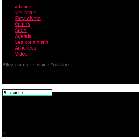
a la une
Vie locale
Faits divers
Culture
Sport
Agenda
Les bons plans
Annonces
Vidéo
Allez sur notre chaîne YouTube
0