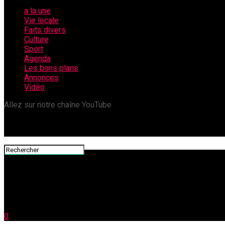
a la une
Vie locale
Faits divers
Culture
Sport
Agenda
Les bons plans
Annonces
Vidéo
Allez sur notre chaîne YouTube
0