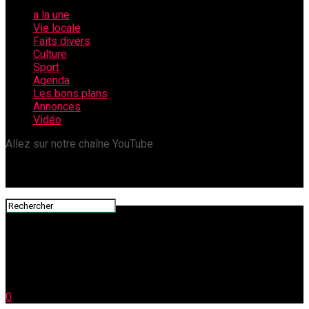
a la une
Vie locale
Faits divers
Culture
Sport
Agenda
Les bons plans
Annonces
Vidéo
Allez sur notre chaîne YouTube
0