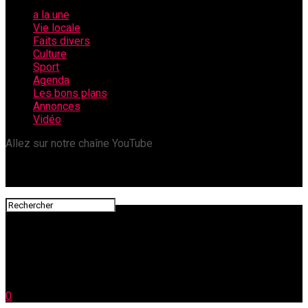
a la une
Vie locale
Faits divers
Culture
Sport
Agenda
Les bons plans
Annonces
Vidéo
Allez sur notre chaîne YouTube
0