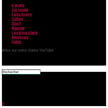
a la une
Vie locale
Faits divers
Culture
Sport
Agenda
Les bons plans
Annonces
Vidéo
Allez sur notre chaîne YouTube
0