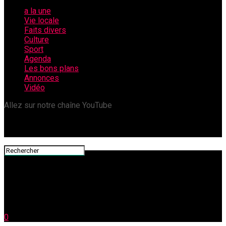
a la une
Vie locale
Faits divers
Culture
Sport
Agenda
Les bons plans
Annonces
Vidéo
Allez sur notre chaîne YouTube
0