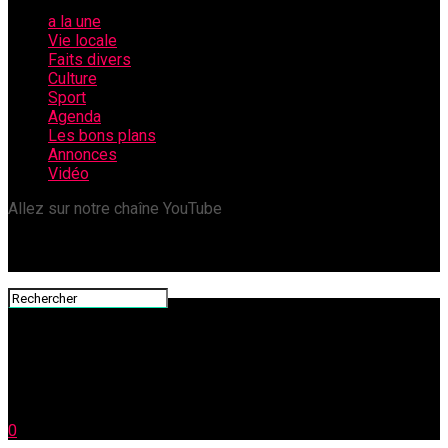
a la une
Vie locale
Faits divers
Culture
Sport
Agenda
Les bons plans
Annonces
Vidéo
Allez sur notre chaîne YouTube
0