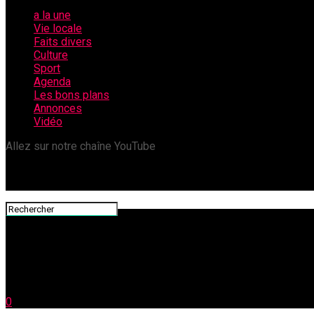
a la une
Vie locale
Faits divers
Culture
Sport
Agenda
Les bons plans
Annonces
Vidéo
Allez sur notre chaîne YouTube
0