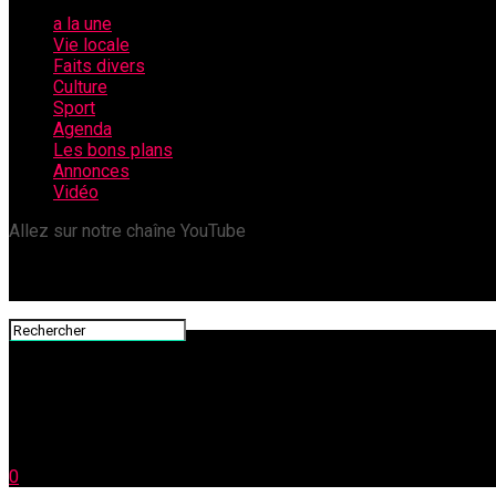
a la une
Vie locale
Faits divers
Culture
Sport
Agenda
Les bons plans
Annonces
Vidéo
Allez sur notre chaîne YouTube
0