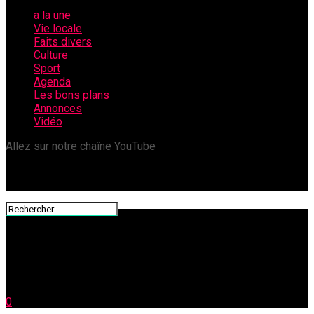
a la une
Vie locale
Faits divers
Culture
Sport
Agenda
Les bons plans
Annonces
Vidéo
Allez sur notre chaîne YouTube
0