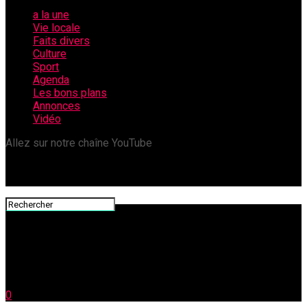
a la une
Vie locale
Faits divers
Culture
Sport
Agenda
Les bons plans
Annonces
Vidéo
Allez sur notre chaîne YouTube
0