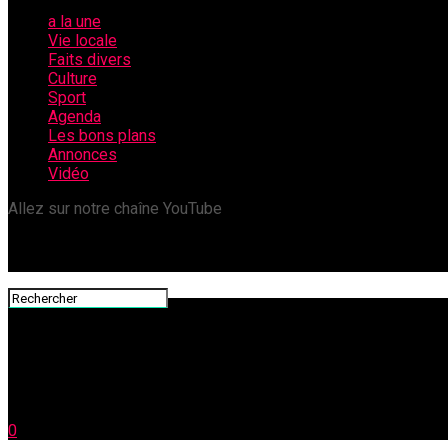
a la une
Vie locale
Faits divers
Culture
Sport
Agenda
Les bons plans
Annonces
Vidéo
Allez sur notre chaîne YouTube
0