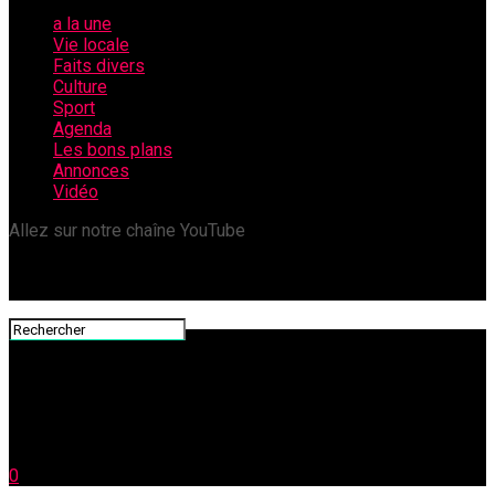
a la une
Vie locale
Faits divers
Culture
Sport
Agenda
Les bons plans
Annonces
Vidéo
Allez sur notre chaîne YouTube
0