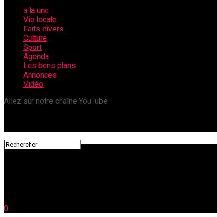
a la une
Vie locale
Faits divers
Culture
Sport
Agenda
Les bons plans
Annonces
Vidéo
Allez sur notre chaîne YouTube
0