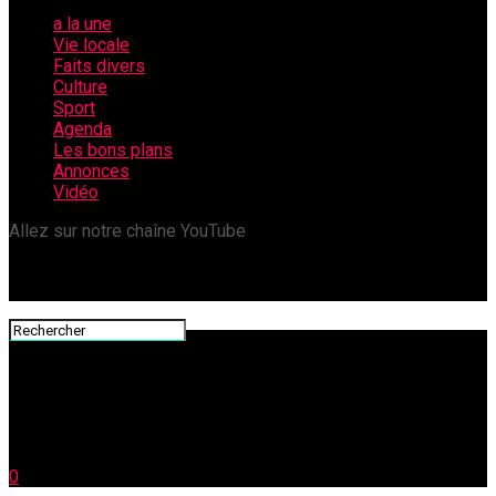
a la une
Vie locale
Faits divers
Culture
Sport
Agenda
Les bons plans
Annonces
Vidéo
Allez sur notre chaîne YouTube
0