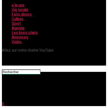
a la une
Vie locale
Faits divers
Culture
Sport
Agenda
Les bons plans
Annonces
Vidéo
Allez sur notre chaîne YouTube
0